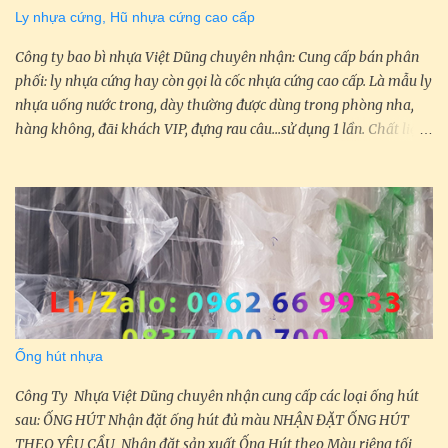
PET, ly nhựa PP Ly nhựa PET : Ly nhựa PET là mẫu nhựa có màu
Ly nhựa cứng, Hũ nhựa cứng cao cấp
trong, đẹp, đựng đồ uống nhìn bắt mắt hơn các mẫu ly nhựa PP,
tuy nhiên ly nhựa PET lại không chịu được nhiệt. Chúng ta thường
Công ty bao bì nhựa Việt Dũng chuyên nhận: Cung cấp bán phân
gặp ly nhựa PET như ở trong Quán Hig...
phối: ly nhựa cứng hay còn gọi là cốc nhựa cứng cao cấp. Là mẫu ly
nhựa uống nước trong, dày thường được dùng trong phòng nha,
hàng không, đãi khách VIP, đựng rau câu...sử dụng 1 lần. Chất liệu
ly giống như ly nhựa Mica. LY NHỰA CỨNG Ly nhua cung LY
NHỰA UỐNG NƯỚC CAO CẤP Ly nhựa uống nước cao cấp 200ml
LY NHỰA UỐNG NƯỚC Ly nhựa uống nước có nắp đậy: 200ml HŨ
NHỰA CỨNG 100ml ( Mica ) Hũ nhựa cứng 100ml ( mica ) In ly
nhựa cứng Nhận in ly nhựa cứng LY NHỰA CỨNG Ly nhựa cứng IN
LY NHỰA CỨNG In ly nhựa cứng Công Ty chúng tôi nhận cung cấp
phân phối tại tất cả các Tỉnh thành trong Toàn Quốc. Ngoài ra
chúng tôi còn cung cấp nhiều loại ly nhựa khác, ống hút nhựa,
muỗng nhựa, hủ nhựa, hộp nhựa... Mọi thắc mắc xin vui lòng liên
Ống hút nhựa
hệ: Công Ty TNHH Bao Bì Nhựa Việt Dũng ĐC: 88 TX 43, P.Thạnh
Xuân, Quận 12, Tp.Hồ Chí Minh ĐT: 0837 700 700 , ĐT/Zalo: 0962
Công Ty Nhựa Việt Dũng chuyên nhận cung cấp các loại ống hút
66 99 33 ...
sau: ỐNG HÚT Nhận đặt ống hút đủ màu NHẬN ĐẶT ỐNG HÚT
THEO YÊU CẦU Nhận đặt sản xuất Ống Hút theo Màu riêng tối