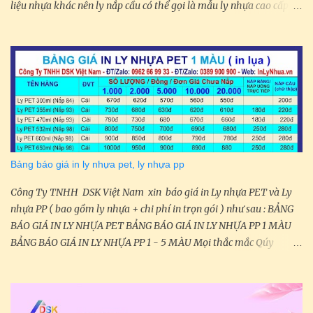
liệu nhựa khác nên ly nắp cầu có thể gọi là mẫu ly nhựa cao cấp .
Công ty in ly nhựa Việt Dũng chuyên cung cấp một số sản phẩm ly
nhựa PET như sau: LY NHỰA NẮP CẦU Ly nhựa nắp cầu 350ml:
93mm x 106mm Lynhựa nắp cầu 500ml: 93mm x 132mm Ly nhựa
nắp cầu 500ml: 98mm x 120mm Ly nhựa nắp cầu 600ml: 98mm x
130mm Ly nhựa nắp cầu 710ml: 98mm x 155mm
Bảng báo giá in ly nhựa pet, ly nhựa pp
Công Ty TNHH DSK Việt Nam xin báo giá in Ly nhựa PET và Ly
nhựa PP ( bao gồm ly nhựa + chi phí in trọn gói ) như sau : BẢNG
BÁO GIÁ IN LY NHỰA PET BẢNG BÁO GIÁ IN LY NHỰA PP 1 MÀU
BẢNG BÁO GIÁ IN LY NHỰA PP 1 - 5 MÀU Mọi thắc mắc Qúy
Khách vui lòng liên hệ: Công Ty TNHH DSK Việt Nam MST:
0315611690 Địa Chỉ: 88 Thạnh Xuân 43, Phường Thạnh Xuân,
Quận 12, Tp.Hồ Chí Minh Hotline: 0837 700 700 ĐT/Zalo: 0962
66 99 33 ĐT/Zalo: 0389 900 900 Website: lynhua.net