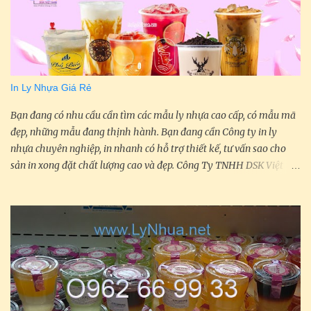
In Ly Nhựa Giá Rẻ
Bạn đang có nhu cầu cần tìm các mẫu ly nhựa cao cấp, có mẫu mã
đẹp, những mẫu đang thịnh hành. Bạn đang cần Công ty in ly
nhựa chuyên nghiệp, in nhanh có hỗ trợ thiết kế, tư vấn sao cho
sản in xong đặt chất lượng cao và đẹp. Công Ty TNHH DSK Việt
Nam với gần 10 kinh nghiệm chuyên sản xuất, phân phối, in ấn
các sản phẩm như: In ly nhựa, in ly giấy, in cuộn màng ép ly, in
màng bọc ống hút, in túi đựng ly... In Ly Nhựa PP Dịch vụ in ly nhựa
giá rẻ của Công ty DSK Việt Nam như sau: Nhận in ly nhựa 1 màu
với số lượng từ 1000 ly trở lên, in càng nhiều đơn càng giảm. Công
ty chúng tôi cam kết giá cạnh tranh nhất thị trường. In Ly Nhựa
PET Nhận in ly nhựa nhiều màu số lượng tối thiểu từ 5000 ly trở
lên, in càng nhiều đơn giá càng giảm. In ly nhựa giá rẻ trên ly nhựa