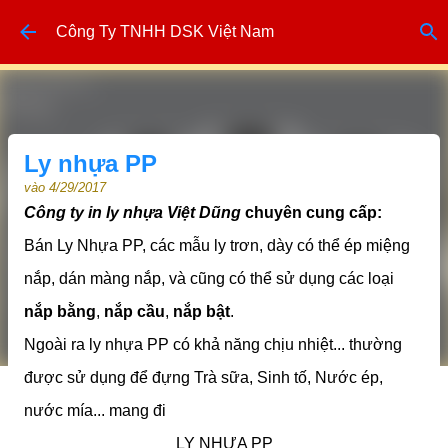
Chuyển đến nội dung chính
Công Ty TNHH DSK Việt Nam
Ly nhựa PP
vào
4/29/2017
Công ty in ly nhựa Việt Dũng
chuyên cung cấp:
Bán Ly Nhựa PP, các mẫu ly trơn, dày có thể ép miệng
nắp, dán màng nắp, và cũng có thể sử dụng các loại
nắp bằng
,
nắp cầu
,
nắp bật
.
Ngoài ra ly nhựa PP có khả năng chịu nhiệt... thường
được sử dụng để đựng Trà sữa, Sinh tố, Nước ép,
nước mía... mang đi
LY NHỰA PP