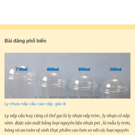
Bài đăng phổ biến
Ly nhựa nắp cầu cao cấp, giá rẻ
Ly nắp cầu hay cũng có thể gọi là ly nhựa nắp tròn , ly nhựa có nắp
vòm được sản xuất bằng loại nguyên liệu nhựa pet , là mẫu ly trơn,
bóng và an toàn vệ sinh thực phẩm cao hơn so với các loại nguyên