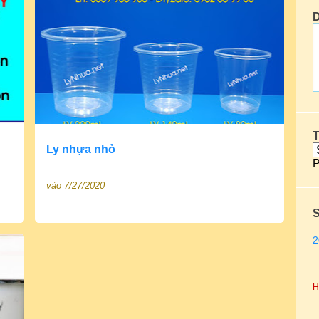
D
T
Ly nhựa nhỏ
P
vào
7/27/2020
2
H
2