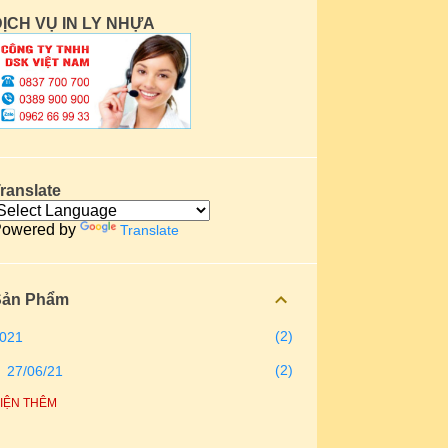
ỊCH VỤ IN LY NHỰA
ranslate
owered by
Translate
Sản Phẩm
2
021
2
27/06/21
IỆN THÊM
3
020
1
09/08/20