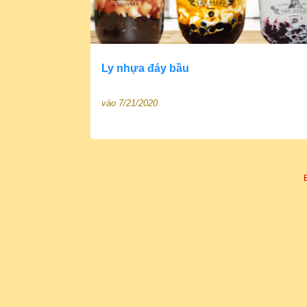
Ly nhựa đáy bầu
vào
7/21/2020