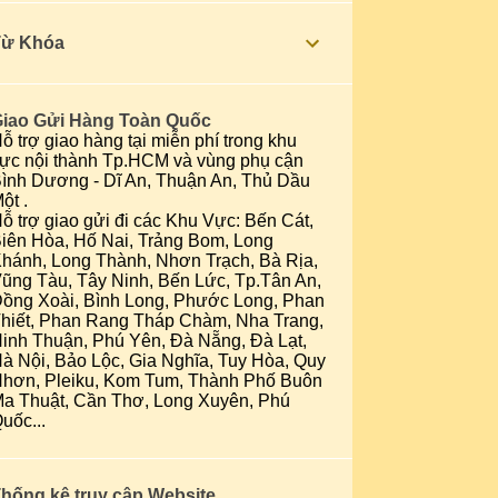
Bảng giá in Màng ép ly
Từ Khóa
1
26/07/20
Ly nhựa nhỏ
iao Gửi Hàng Toàn Quốc
ỗ trợ giao hàng tại miễn phí trong khu
1
19/07/20
ực nội thành Tp.HCM và vùng phụ cận
Ly nhựa đáy bầu
ình Dương - Dĩ An, Thuận An, Thủ Dầu
ột .
3
018
ỗ trợ giao gửi đi các Khu Vực: Bến Cát,
iên Hòa, Hố Nai, Trảng Bom, Long
2
01/07/18
hánh, Long Thành, Nhơn Trạch, Bà Rịa,
ũng Tàu, Tây Ninh, Bến Lức, Tp.Tân An,
1
24/06/18
ồng Xoài, Bình Long, Phước Long, Phan
hiết, Phan Rang Tháp Chàm, Nha Trang,
3
017
inh Thuận, Phú Yên, Đà Nẵng, Đà Lạt,
à Nội, Bảo Lộc, Gia Nghĩa, Tuy Hòa, Quy
2
03/12/17
hơn, Pleiku, Kom Tum, Thành Phố Buôn
a Thuật, Cần Thơ, Long Xuyên, Phú
1
23/04/17
uốc...
5
016
1
27/03/16
hống kê truy cập Website