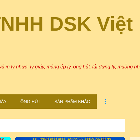
Chuyển đến nội dung chính
TNHH DSK Việt
n ly nhựa, ly giấy, màng ép ly, ống hút, túi đựng ly, muỗng nh
IẤY
ỐNG HÚT
SẢN PHẨM KHÁC
XEM TẤT CẢ