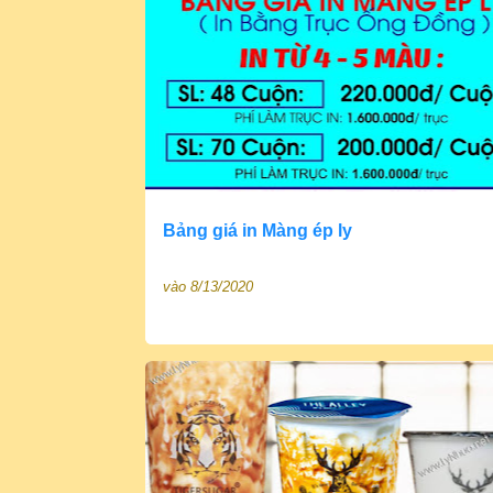
B
à
i
đ
ă
n
g
Bảng giá in Màng ép ly
vào
8/13/2020