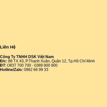
Liên Hệ
Công Ty TNHH DSK Việt Nam
Đ/c:
88 TX 43, P.Thạnh Xuân, Quận 12, Tp.Hồ Chí Minh
ĐT:
O837 700 700 - 0389 900 900
Hotline/Zalo:
0
962 66 99 33